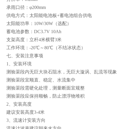
承雨口径：φ200mm
供电方式：太阳能电池板+蓄电池组合供电
太阳能功率：10W/30W（选配）
蓄电池参数：DC3.7V 10Ah
支架高度：立杆4米横臂3米
工作环境：-20℃～80℃（不结冰状态）
七、安装注意事项
1、安装环境
测验渠段内无巨大块石阻水，无巨大漩涡、乱流等现象
测验渠段宜顺直、稳定、水流集中
测验渠段需硬化处理，测量断面宜规整
测验渠段应保持顺畅，防止漂浮物堆积
2、安装高度
建议安装高度3-4米
3、流速计安装方向
流速计波束建议朝来水方向