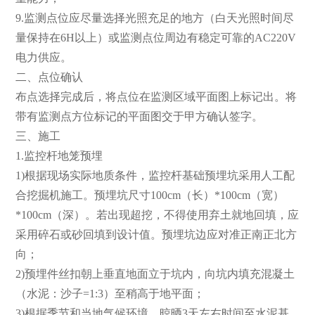
9.监测点位应尽量选择光照充足的地方（白天光照时间尽
量保持在6H以上）或监测点位周边有稳定可靠的AC220V
电力供应。
二、点位确认
布点选择完成后，将点位在监测区域平面图上标记出。将
带有监测点方位标记的平面图交于甲方确认签字。
三、施工
1.监控杆地笼预埋
1)根据现场实际地质条件，监控杆基础预埋坑采用人工配
合挖掘机施工。预埋坑尺寸100cm（长）*100cm（宽）
*100cm（深）。若出现超挖，不得使用弃土就地回填，应
采用碎石或砂回填到设计值。预埋坑边应对准正南正北方
向；
2)预埋件丝扣朝上垂直地面立于坑内，向坑内填充混凝土
（水泥：沙子=1:3）至稍高于地平面；
3)根据季节和当地气候环境，晾晒3天左右时间至水泥基