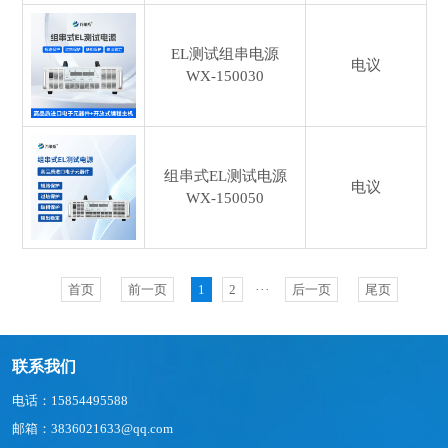
EL测试组串电源
电议
WX-150030
组串式EL测试电源
电议
WX-150050
首页
前一页
1
2
···
后一页
尾页
联系我们
电话：15854495588
邮箱：3836021633@qq.com