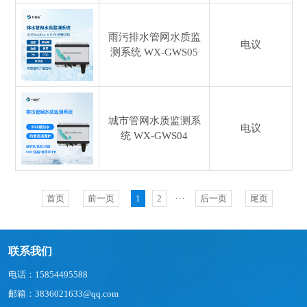
雨污排水管网水质监
电议
测系统
WX-GWS05
城市管网水质监测系
电议
统
WX-GWS04
首页
前一页
1
2
···
后一页
尾页
联系我们
电话：15854495588
邮箱：3836021633@qq.com