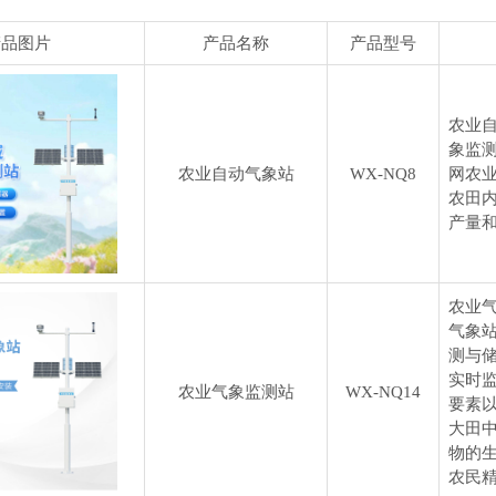
产品图片
产品名称
产品型号
农业
象监
农业自动气象站
WX-NQ8
网农
农田
产量
农业
气象
测与
实时
农业气象监测站
WX-NQ14
要素
大田
物的
农民