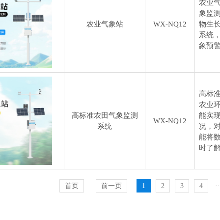
农业
象监
农业气象站
WX-NQ12
物生
系统
象预
高标
农业
高标准农田气象监测
能实
WX-NQ12
系统
况，
能将
时了
首页
前一页
1
2
3
4
··