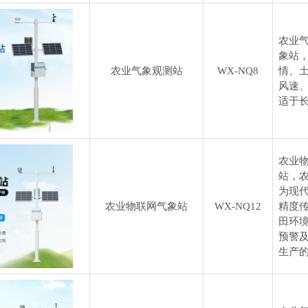
农业
象站
农业气象观测站
WX-NQ8
情、
风速
适于
农业
站，
为现
农业物联网气象站
WX-NQ12
精度
田环
预警
生产