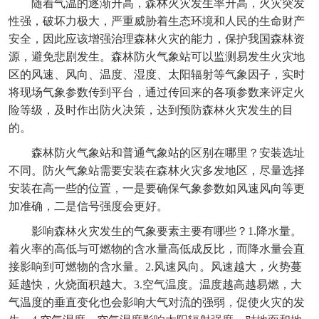
随着气温的逐渐升高，森林火灾发生率升高，火灾突发
性强，破坏力极大，严重威胁着生态环境和人民的生命财产
安全，因此应该增强治理森林火灾的能力，保护我国森林资
源，避免悲剧发生。森林防火气象站可以监测易发生火灾地
区的风速、风向、温度、湿度、太阳辐射等气象因子，实时
将现场气象参数传到平台，通过传回来的各项参数来评定火
险等级，及时作出防火决策，达到预防森林火灾发生的目
的。
森林防火气象站和普通气象站的区别在哪里？安装选址
不同。防火气象站需要安装在森林火灾多发地区，尽量选择
安装在高一些的位置，一是要确保气象参数如风速风向等更
加准确，二是信号强度会更好。
影响森林火灾发生的气象要素主要有哪些？1.降水量。
着火率的高低与可燃物的含水量高低成反比，而降水量会直
接影响到可燃物的含水量。2.风速风向。风速越大，火势蔓
延越快，火烧面积越大。3.空气温度。温度越高越易燃，大
气温度的垂直变化也会影响大气对流的强弱，促使火灾的发